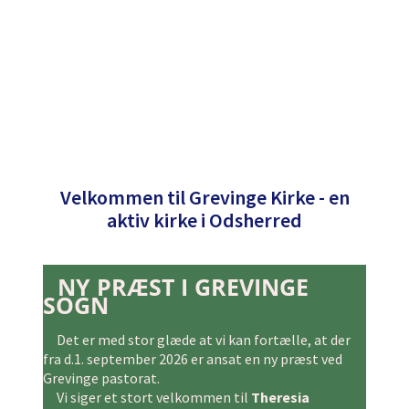
Velkommen til Grevinge Kirke - en
aktiv kirke i Odsherred
NY PRÆST I GREVINGE
SOGN
Det er med stor glæde at vi kan fortælle, at der
fra d.1. september 2026 er ansat en ny præst ved
Grevinge pastorat.
Vi siger et stort velkommen til
Theresia