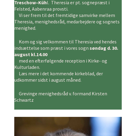
Treschow–Küh
l. Theresia er pt. sognepræst i
Felsted, Aabenraa provsti.
Vi ser frem til det fremtidige samvirke mellem
Theresia, menighedsråd, medarbejdere og sognets
menighed.
Kom og sig velkommen til Theresia ved hendes
indsættelse som præst i vores sogn
søndag d. 30.
august kl.14.00
med en efterfølgende reception i Kirke- og
Kulturladen.
Læs mere i det kommende kirkeblad, der
udkommer sidst i august måned.
Grevinge menighedsråd v. formand Kirsten
Schwartz