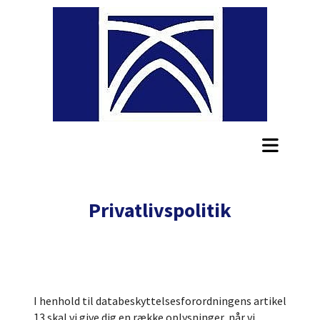
Privatlivspolitik
I henhold til databeskyttelsesforordningens artikel
13 skal vi give dig en række oplysninger, når vi