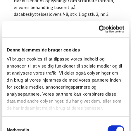
Har du sendt os oplysninger om strafbare forhold,
er vores behandling baseret på
databeskyttelseslovens § 8, stk. 1 og stk. 2, nr. 3.
Behandling af oplysninger om personnummer sker
med henblik på entydig identifikation, jf.
databeskyttelseslovens § 11, stk. 1.
Modtagere eller kategorier af modtagere af
Denne hjemmeside bruger cookies
dine personoplysninger
Vi bruger cookies til at tilpasse vores indhold og
annoncer, til at vise dig funktioner til sociale medier og til
Vi kan – og har i nogle tilfælde pligt til at –
at analysere vores trafik. Vi deler også oplysninger om
videregive din henvendelse til andre offentlige
din brug af vores hjemmeside med vores partnere inden
myndigheder eller andre parter med henblik på
for sociale medier, annonceringspartnere og
behandling af din henvendelse.
analysepartnere. Vores partnere kan kombinere disse
data med andre oplysninger, du har givet dem, eller som
Hvis vi modtager en anmodning om aktindsigt i den
sag, som dine personoplysninger indgår i, skal vi
de har indsamlet fra din brug af deres tjenester.
normalt videregive oplysningerne, medmindre
oplysningerne er fortrolige.
S
Nødvendig
a