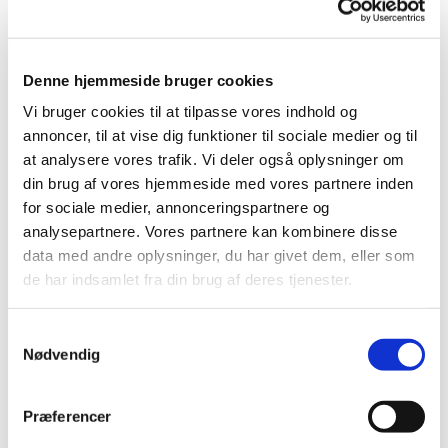
oplysninger): graverkontoret1@live.dk
Mail direkte til Karina:
kals@km.dk
(hertil kan
sendes personfølsomme oplysninger)
Denne hjemmeside bruger cookies
Gravermedhjælper: Camilla Skjoldborg Grøn
Vi bruger cookies til at tilpasse vores indhold og
Rachlitz
annoncer, til at vise dig funktioner til sociale medier og til
at analysere vores trafik. Vi deler også oplysninger om
Gravermedhjælper: Heidi Skjoldborg Grøn, 2323
din brug af vores hjemmeside med vores partnere inden
7100
for sociale medier, annonceringspartnere og
Træffes på graverkontoret eller på kirkegården,
analysepartnere. Vores partnere kan kombinere disse
bedst mellem kl. 9.00-9.30 samt 12.00-12.30.
data med andre oplysninger, du har givet dem, eller som
Mandag fri.
de har indsamlet fra din brug af deres tjenester.
S
Organist/kirkemusiker: Ranko Kozuh - rako@bdk.dk
Nødvendig
a
m
Kirkesanger: Henny Hagerup -
t
hennyhagerup@gmail.com
Præferencer
y