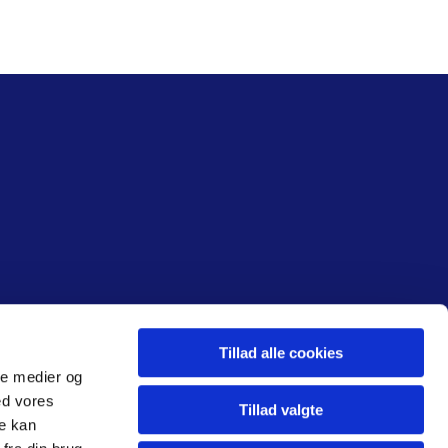
Tillad alle cookies
ale medier og
ed vores
Tillad valgte
re kan