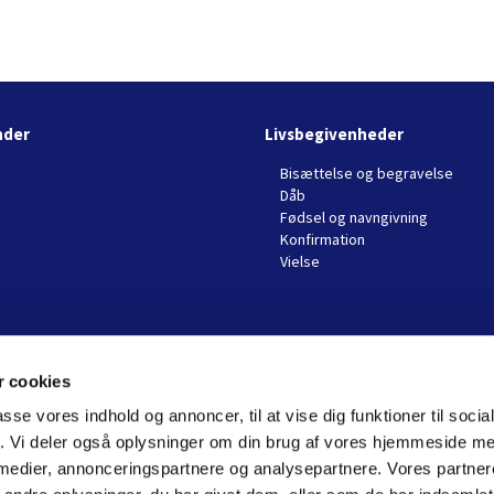
nder
Livsbegivenheder
Bisættelse og begravelse
Dåb
Fødsel og navngivning
Konfirmation
Vielse
 cookies
passe vores indhold og annoncer, til at vise dig funktioner til soci
Grevinge Sogn

fik. Vi deler også oplysninger om din brug af vores hjemmeside m
 medier, annonceringspartnere og analysepartnere. Vores partne