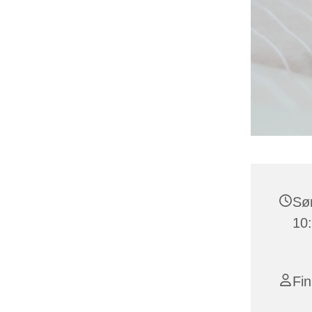
Søn
10
Fi